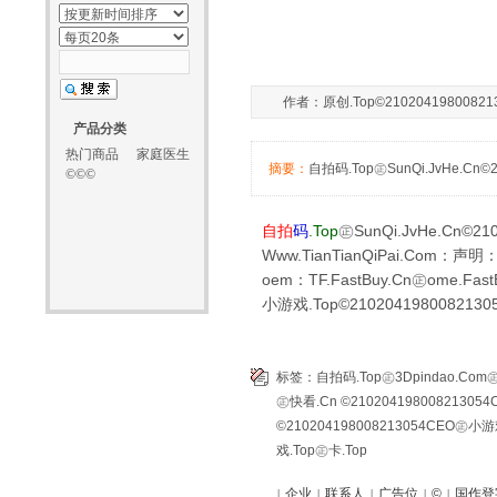
作者：原创.Top©210204198008213
产品分类
热门商品
家庭医生
摘要：
自拍码.Top㊣SunQi.JvHe.Cn©2
©©©
自拍
码
.Top
㊣
SunQi.JvHe.Cn
©21
Www.TianTianQiPai.Com
：声明
oem：
TF.FastBuy.Cn
㊣
ome.Fast
小游戏.Top
©2102041980082130
标签：
自拍码.Top㊣3Dpindao.Com
㊣快看.Cn ©21020419800821305
©210204198008213054CEO㊣小游
戏.Top㊣卡.Top
企业
联系人
广告位
©
国作登字
|
|
|
|
|