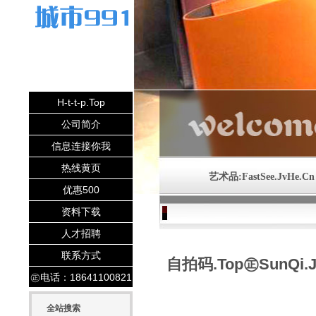
H-t-t-p.Top
公司简介
信息连接你我
热线黄页
艺术品:FastSee.JvHe.Cn
优惠500
资料下载
Fast-See.Com©21020419
人才招聘
联系方式
自拍码.Top㊣SunQi.J
㊣电话：18641100821
全站搜索